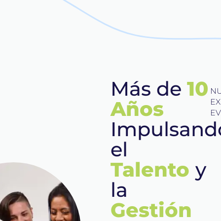
Más de
10
NU
Años
EX
EV
Impulsand
el
Talento
y
la
Gestión