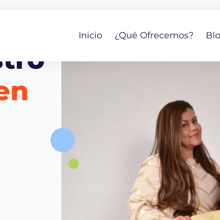
Inicio
¿Qué Ofrecemos?
Bl
tro
en